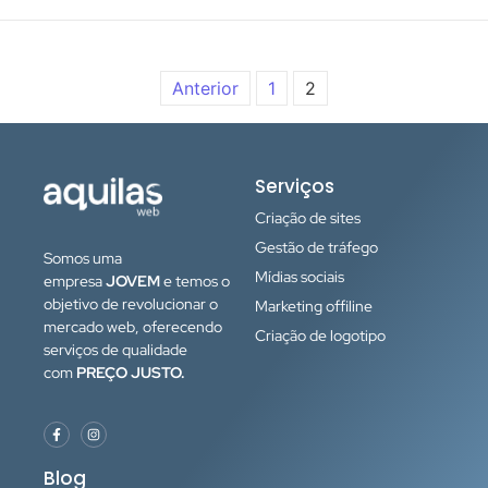
Anterior
1
2
Serviços
Criação de sites
Gestão de tráfego
Somos uma
Mídias sociais
empresa
JOVEM
e temos o
objetivo de revolucionar o
Marketing offiline
mercado web, oferecendo
Criação de logotipo
serviços de qualidade
com
PREÇO JUSTO.
Olá!
O que acha de receber um orçamento
sem compromisso? É só nos chamar
Blog